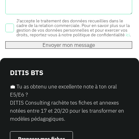
J'accepte le traitement des données recueillies dans le
cadre de la relation commerciale. Pour en savoir plus sur la
gestion de vos données personnelles et pour exercer vos
droits, reportez-vous à notre politique de confidentialité
ici
.
Alternative:
DITIS BTS
💼 Tu as obtenu une excellente note à ton oral
E5/E6 ?
DITIS Consulting rachète tes fiches et annexes
notées entre 17 et 20/20 pour les transformer en
modèles pédagogiques.
Proposer mes fiches