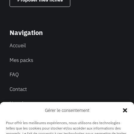
Navigation
Accueil
Mes packs
FAQ
Contact
Newsletter
Gérer le consentement
Pour offrir les meilleures expériences, nous utilisons des technologies
telles que les cookies pour stocker et/ou accéder aux informations des
Légal
appareils. Le fait de consentir à ces technologies nous permettra de traiter